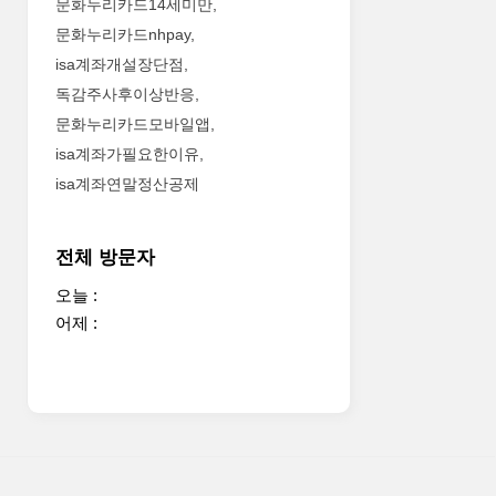
문화누리카드14세미만
문화누리카드nhpay
isa계좌개설장단점
독감주사후이상반응
문화누리카드모바일앱
isa계좌가필요한이유
isa계좌연말정산공제
전체 방문자
오늘 :
어제 :