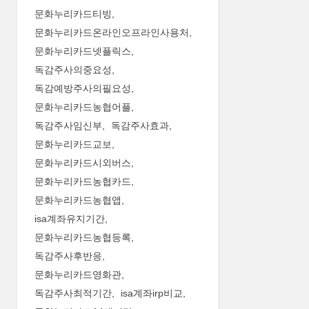
문화누리카드티빙
문화누리카드온라인오프라인사용처
문화누리카드넷플릭스
독감주사의중요성
독감예방주사의필요성
문화누리카드농협어플
독감주사임신부
독감주사효과
문화누리카드교보
문화누리카드시외버스
문화누리카드농협카드
문화누리카드농협앱
isa계좌유지기간
문화누리카드농협등록
독감주사후반응
문화누리카드영화관
독감주사최적기간
isa계좌irp비교